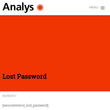
MENU
Lost Password
06/08/2013
[woocommerce_lost_password]